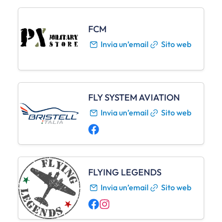
FCM
Invia un’email
Sito web
FLY SYSTEM AVIATION
Invia un’email
Sito web
FLYING LEGENDS
Invia un’email
Sito web