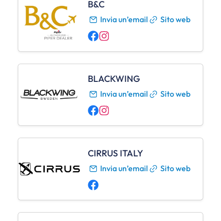
B&C
Invia un’email
Sito web
BLACKWING
Invia un’email
Sito web
CIRRUS ITALY
Invia un’email
Sito web