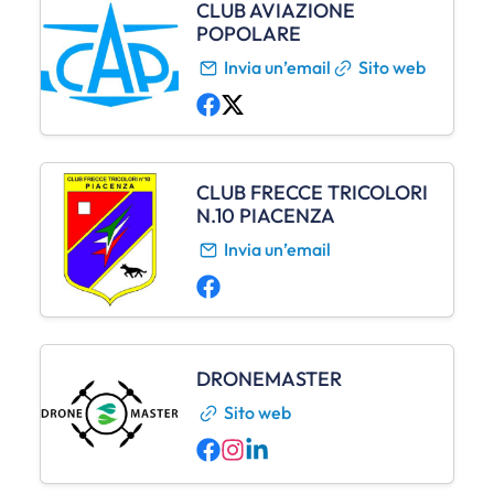
CLUB AVIAZIONE
POPOLARE
Invia un’email
Sito web
CLUB FRECCE TRICOLORI
N.10 PIACENZA
Invia un’email
DRONEMASTER
Sito web